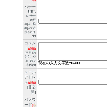
バナー
URL
(バナー
は縦
31px、横
81pxで表
示されま
す)
コメン
ト
(必須)
(半角400
文字、全
角200文
現在の入力文字数=
0
/400
字以内)
メール
アドレ
ス
(必須)
[非公
開]
パスワ
ード
(必