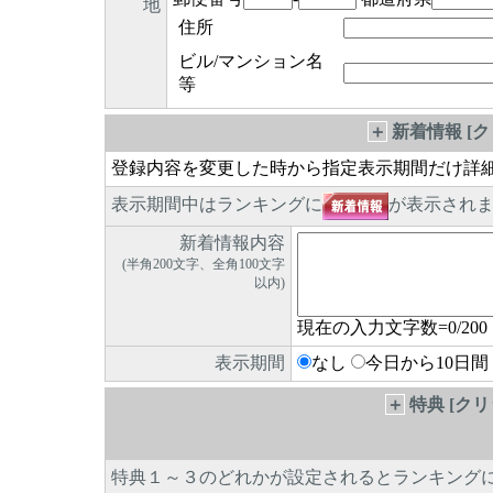
地
住所
ビル/マンション名
等
＋
新着情報 [
登録内容を変更した時から指定表示期間だけ詳
表示期間中はランキングに
が表示され
新着情報内容
(半角200文字、全角100文字
以内)
現在の入力文字数=
0
/200
表示期間
なし
今日から10日間
＋
特典 [ク
特典１～３のどれかが設定されるとランキング