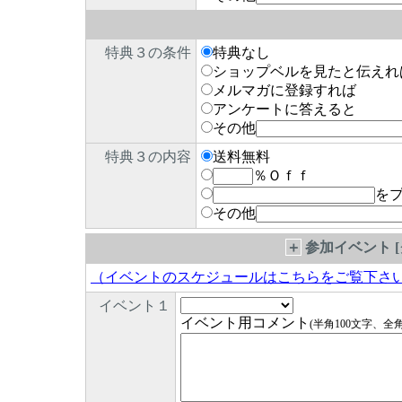
特典３の条件
特典なし
ショップベルを見たと伝えれ
メルマガに登録すれば
アンケートに答えると
その他
特典３の内容
送料無料
％Ｏｆｆ
を
その他
＋
参加イベント 
（イベントのスケジュールはこちらをご覧下さ
イベント１
イベント用コメント
(半角100文字、全