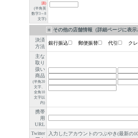
須)
(半角英
数字3～8
文字)
＋
その他の店舗情報（詳細ページに表示さ
決済
銀行振込
郵便振替
代引
クレ
方法
主な
取り
扱い
商品
(半角20
文字、
全角10
文字以
内)
携帯
用
URL
Twitter
入力したアカウントのつぶやき(最新の1