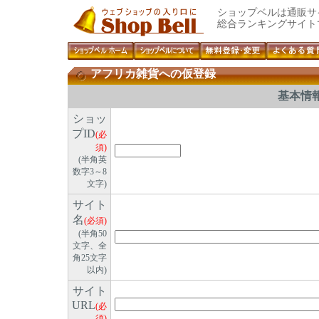
ショップベルは通販サ
総合ランキングサイト
アフリカ雑貨への仮登録
基本情
ショッ
プID
(必
須)
(半角英
数字3～8
文字)
サイト
名
(必須)
(半角50
文字、全
角25文字
以内)
サイト
URL
(必
須)