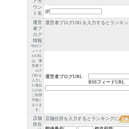
アカ
ウン
@
ト名
運営
運営者ブログURLを入力するとランキン
者ブ
ログ
情報
*RSSフ
ィード
のURL
は、運
営者ブ
ログ
URLを
運営者ブログURL
入力し
RSSフィードURL
た場合
にのみ
ご利用
可能と
なりま
す。
店舗
店舗住所を入力するとランキングに
所在
郵便番号
-
都道府県