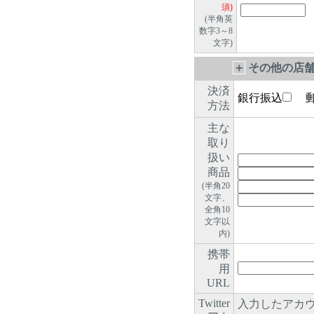
須)
(半角英
数字3～8
文字)
＋
その他の店舗
決済
銀行振込
郵
方法
主な
取り
扱い
商品
(半角20
文字、
全角10
文字以
内)
携帯
用
URL
Twitter
入力したアカウ