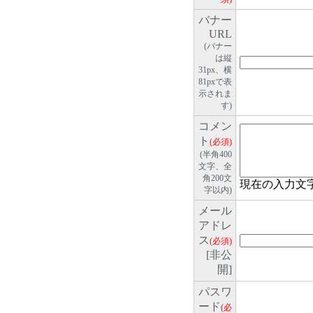
バナー
URL
(バナー
は縦
31px、横
81pxで表
示されま
す)
コメン
ト
(必須)
(半角400
文字、全
角200文
現在の入力文
字以内)
メール
アドレ
ス
(必須)
[非公
開]
パスワ
ード
(必