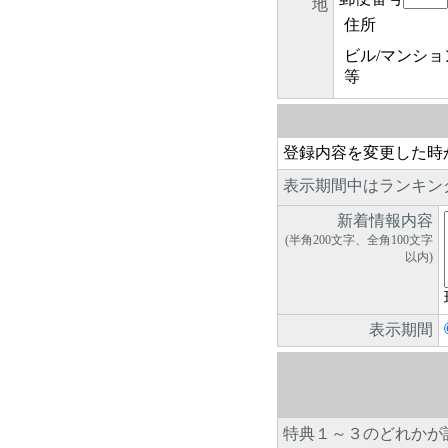
地
住所
ビル/マンショ
等
登録内容を変更した時
表示期間中はランキン
新着情報内容
(半角200文字、全角100文字
以内)
表示期間
特典１～３のどれかが