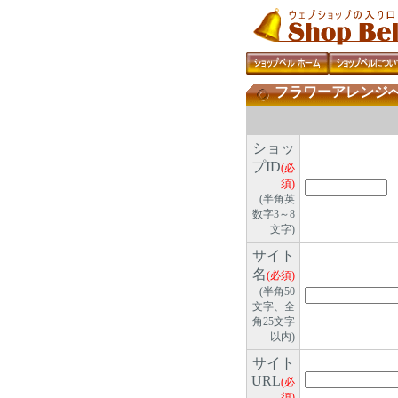
フラワーアレンジ
ショッ
プID
(必
須)
(半角英
数字3～8
文字)
サイト
名
(必須)
(半角50
文字、全
角25文字
以内)
サイト
URL
(必
須)