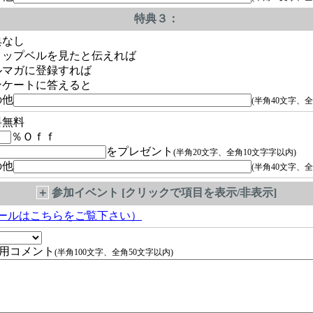
特典３：
典なし
ョップベルを見たと伝えれば
ルマガに登録すれば
ンケートに答えると
の他
(半角40文字、全
料無料
％Ｏｆｆ
をプレゼント
(半角20文字、全角10文字字以内)
の他
(半角40文字、全
＋
参加イベント [クリックで項目を表示/非表示]
ールはこちらをご覧下さい）
用コメント
(半角100文字、全角50文字以内)