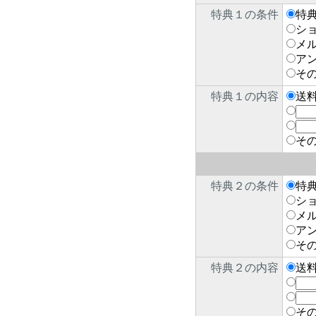
特典１の条件
特
シ
メ
ア
そ
特典１の内容
送
そ
特典２の条件
特
シ
メ
ア
そ
特典２の内容
送
そ