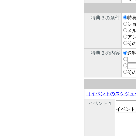
特典３の条件
特
シ
メ
ア
そ
特典３の内容
送
そ
（イベントのスケジュ
イベント１
イベント