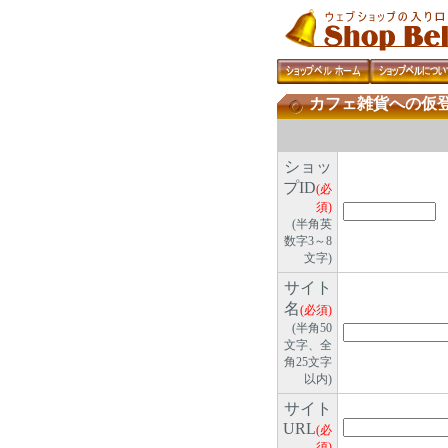
カフェ雑貨への仮
ショッ
プID
(必
須)
(半角英
数字3～8
文字)
サイト
名
(必須)
(半角50
文字、全
角25文字
以内)
サイト
URL
(必
須)