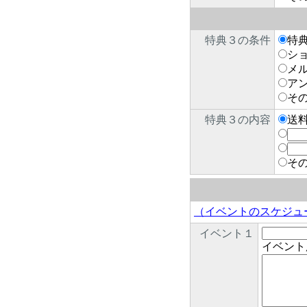
特典３の条件
特
シ
メ
ア
そ
特典３の内容
送
そ
（イベントのスケジュ
イベント１
イベント