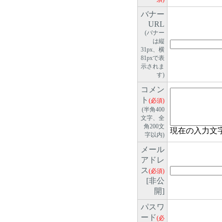
バナー
URL
(バナー
は縦
31px、横
81pxで表
示されま
す)
コメン
ト
(必須)
(半角400
文字、全
角200文
現在の入力文
字以内)
メール
アドレ
ス
(必須)
[非公
開]
パスワ
ード
(必