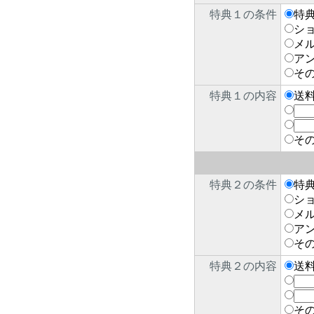
特典１の条件
特
シ
メ
ア
そ
特典１の内容
送
そ
特典２の条件
特
シ
メ
ア
そ
特典２の内容
送
そ