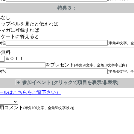
特典３：
典なし
ョップベルを見たと伝えれば
ルマガに登録すれば
ンケートに答えると
の他
(半角40文字、全
料無料
％Ｏｆｆ
をプレゼント
(半角20文字、全角10文字字以内)
の他
(半角40文字、全
＋
参加イベント [クリックで項目を表示/非表示]
ールはこちらをご覧下さい）
用コメント
(半角100文字、全角50文字以内)