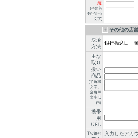
須)
(半角英
数字3～8
文字)
＋
その他の店舗
決済
銀行振込
郵
方法
主な
取り
扱い
商品
(半角20
文字、
全角10
文字以
内)
携帯
用
URL
Twitter
入力したアカウ