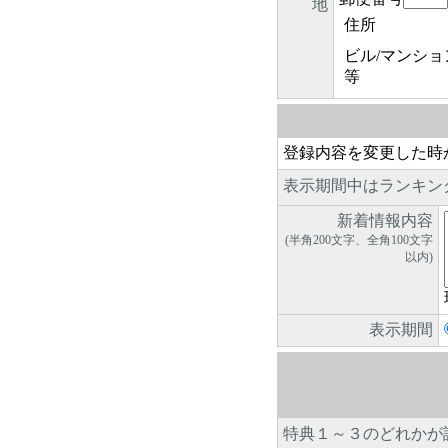
地
住所
ビル/マンショ
等
登録内容を変更した時
表示期間中はランキン
新着情報内容
(半角200文字、全角100文字
以内)
表示期間
特典１～３のどれかが