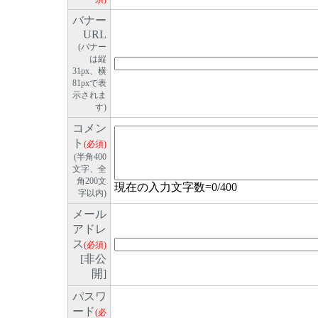
バナー
URL
(バナー
は縦
31px、横
81pxで表
示されま
す)
コメン
ト
(必須)
(半角400
文字、全
角200文
現在の入力文字数=
0
/400
字以内)
メール
アドレ
ス
(必須)
[非公
開]
パスワ
ード
(必