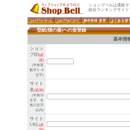
ショップベルは通販サ
総合ランキングサイト
型紙(猫の服)への仮登録
基本情
ショッ
プID
(必
須)
(半角英
数字3～8
文字)
サイト
名
(必須)
(半角50
文字、全
角25文字
以内)
サイト
URL
(必
須)