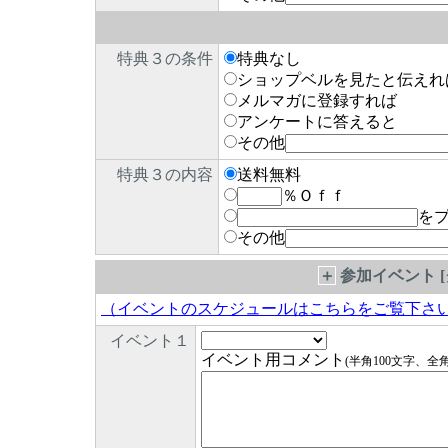
特典３の条件
特典なし
ショップベルを見たと伝えれ
メルマガに登録すれば
アンケートに答えると
その他
特典３の内容
送料無料
％Ｏｆｆ
を
その他
＋
参加イベント 
（イベントのスケジュールはこちらをご覧下さ
イベント１
イベント用コメント
(半角100文字、全