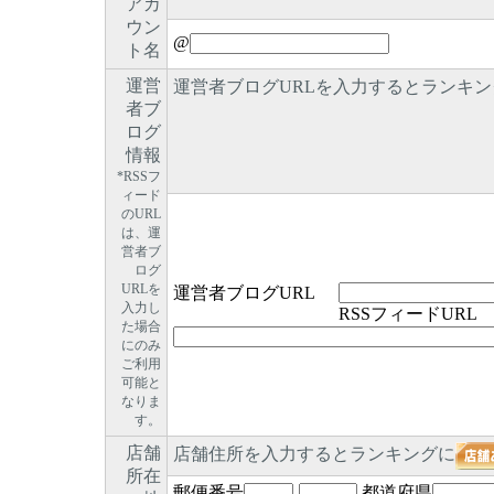
アカ
ウン
@
ト名
運営
運営者ブログURLを入力するとランキン
者ブ
ログ
情報
*RSSフ
ィード
のURL
は、運
営者ブ
ログ
URLを
運営者ブログURL
入力し
RSSフィードURL
た場合
にのみ
ご利用
可能と
なりま
す。
店舗
店舗住所を入力するとランキングに
所在
郵便番号
-
都道府県