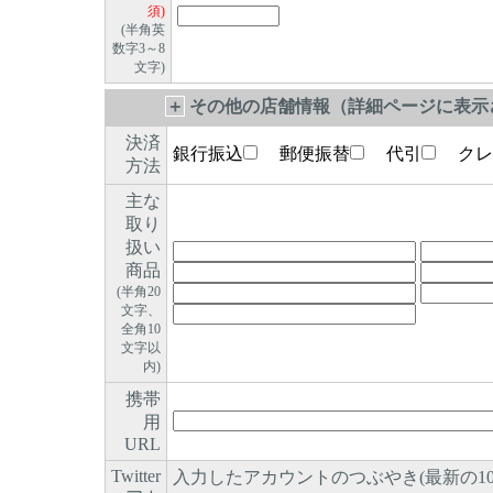
須)
(半角英
数字3～8
文字)
＋
その他の店舗情報（詳細ページに表示さ
決済
銀行振込
郵便振替
代引
クレ
方法
主な
取り
扱い
商品
(半角20
文字、
全角10
文字以
内)
携帯
用
URL
Twitter
入力したアカウントのつぶやき(最新の1