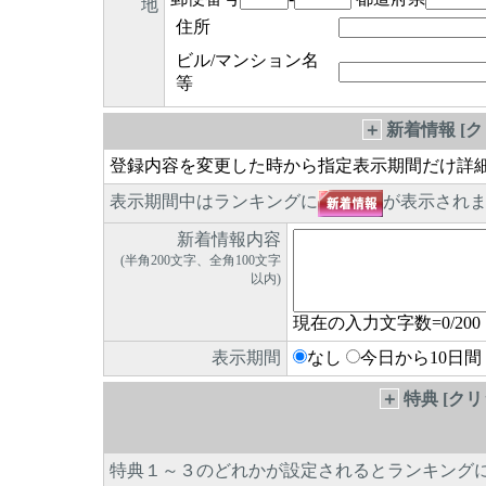
地
住所
ビル/マンション名
等
＋
新着情報 [
登録内容を変更した時から指定表示期間だけ詳
表示期間中はランキングに
が表示され
新着情報内容
(半角200文字、全角100文字
以内)
現在の入力文字数=
0
/200
表示期間
なし
今日から10日間
＋
特典 [ク
特典１～３のどれかが設定されるとランキング