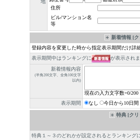
地
住所
ビル/マンション名
等
＋
新着情報 [
登録内容を変更した時から指定表示期間だけ詳
表示期間中はランキングに
が表示され
新着情報内容
(半角200文字、全角100文字
以内)
現在の入力文字数=
0
/200
表示期間
なし
今日から10日間
＋
特典 [ク
特典１～３のどれかが設定されるとランキング