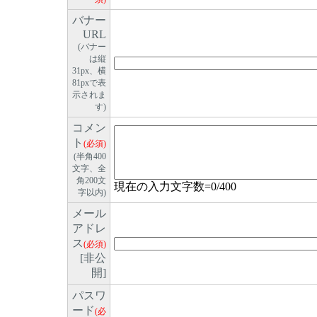
バナー
URL
(バナー
は縦
31px、横
81pxで表
示されま
す)
コメン
ト
(必須)
(半角400
文字、全
角200文
現在の入力文字数=
0
/400
字以内)
メール
アドレ
ス
(必須)
[非公
開]
パスワ
ード
(必