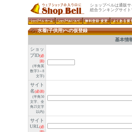
ショップベルは通販サ
総合ランキングサイト
水着(子供用)への仮登録
基本情
ショッ
プID
(必
須)
(半角英
数字3～8
文字)
サイト
名
(必須)
(半角50
文字、全
角25文字
以内)
サイト
URL
(必
須)