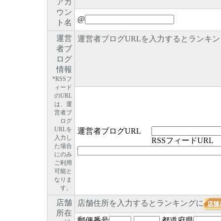
アカ
ウン
@
ト名
運営
運営者ブログURLを入力するとランキン
者ブ
ログ
情報
*RSSフ
ィード
のURL
は、運
営者ブ
ログ
URLを
運営者ブログURL
入力し
RSSフィードURL
た場合
にのみ
ご利用
可能と
なりま
す。
店舗
店舗住所を入力するとランキングに
所在
郵便番号
-
都道府県