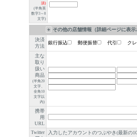
須)
(半角英
数字3～8
文字)
＋
その他の店舗情報（詳細ページに表示さ
決済
銀行振込
郵便振替
代引
クレ
方法
主な
取り
扱い
商品
(半角20
文字、
全角10
文字以
内)
携帯
用
URL
Twitter
入力したアカウントのつぶやき(最新の1