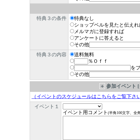
特典３の条件
特典なし
ショップベルを見たと伝えれ
メルマガに登録すれば
アンケートに答えると
その他
特典３の内容
送料無料
％Ｏｆｆ
を
その他
＋
参加イベント 
（イベントのスケジュールはこちらをご覧下さ
イベント１
イベント用コメント
(半角100文字、全