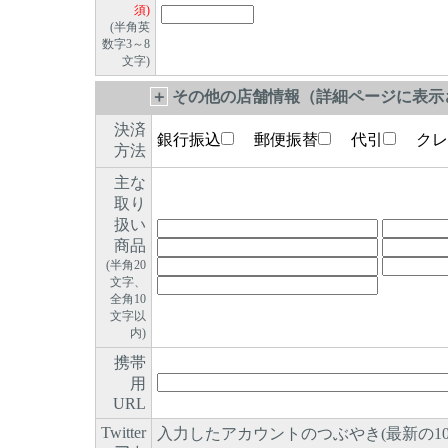
須)
(半角英
数字3～8
文字)
＋
その他の店舗情報（詳細ページに表示さ
決済
銀行振込
郵便振替
代引
クレ
方法
主な
取り
扱い
商品
(半角20
文字、
全角10
文字以
内)
携帯
用
URL
Twitter
入力したアカウントのつぶやき(最新の1