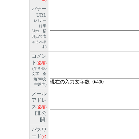
バナー
URL
(バナー
は縦
31px、横
81pxで表
示されま
す)
コメン
ト
(必須)
(半角400
文字、全
角200文
現在の入力文字数=
0
/400
字以内)
メール
アドレ
ス
(必須)
[非公
開]
パスワ
ード
(必