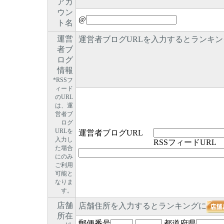
アカ
ウン
@
ト名
運営
運営者ブログURLを入力するとランキン
者ブ
ログ
情報
*RSSフ
ィード
のURL
は、運
営者ブ
ログ
URLを
運営者ブログURL
入力し
RSSフィードURL
た場合
にのみ
ご利用
可能と
なりま
す。
店舗
店舗住所を入力するとランキングに
所在
郵便番号
-
都道府県