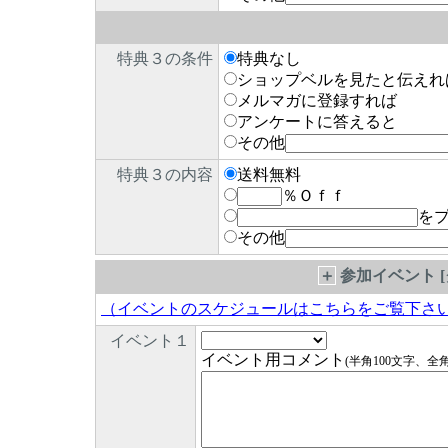
特典３の条件
特典なし
ショップベルを見たと伝えれ
メルマガに登録すれば
アンケートに答えると
その他
特典３の内容
送料無料
％Ｏｆｆ
を
その他
＋
参加イベント 
（イベントのスケジュールはこちらをご覧下さ
イベント１
イベント用コメント
(半角100文字、全