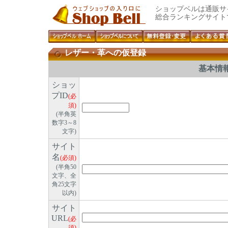
ショップベルは通販サ
総合ランキングサイト
レザー・革への仮登録
基本情
ショッ
プID
(必
須)
(半角英
数字3～8
文字)
サイト
名
(必須)
(半角50
文字、全
角25文字
以内)
サイト
URL
(必
須)