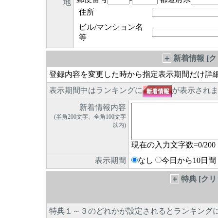
地
住所
ビル/マンション名
等
＋
新着情報 [
登録内容を変更した時から指定表示期間だけ詳
表示期間中はランキングに
が表示され
新着情報内容
(半角200文字、全角100文字
以内)
現在の入力文字数=
0
/200
表示期間
なし
今日から10日間
＋
特典 [ク
特典１～３のどれかが設定されるとランキング