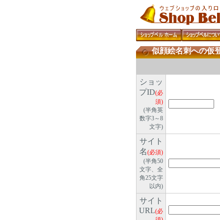
似顔絵名刺への仮
ショッ
プID
(必
須)
(半角英
数字3～8
文字)
サイト
名
(必須)
(半角50
文字、全
角25文字
以内)
サイト
URL
(必
須)