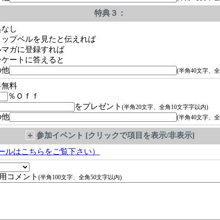
特典３：
典なし
ョップベルを見たと伝えれば
ルマガに登録すれば
ンケートに答えると
の他
(半角40文字、全
料無料
％Ｏｆｆ
をプレゼント
(半角20文字、全角10文字字以内)
の他
(半角40文字、全
＋
参加イベント [クリックで項目を表示/非表示]
ールはこちらをご覧下さい）
用コメント
(半角100文字、全角50文字以内)