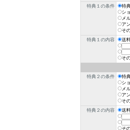
特典１の条件
特
シ
メ
ア
そ
特典１の内容
送
そ
特典２の条件
特
シ
メ
ア
そ
特典２の内容
送
そ