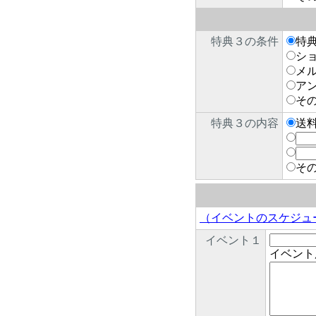
特典３の条件
特
シ
メ
ア
そ
特典３の内容
送
そ
（イベントのスケジュ
イベント１
イベント