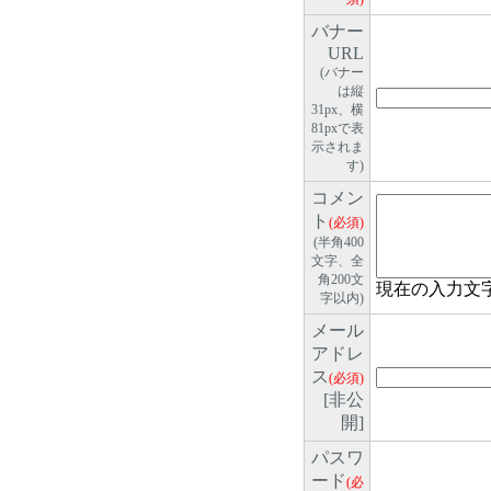
バナー
URL
(バナー
は縦
31px、横
81pxで表
示されま
す)
コメン
ト
(必須)
(半角400
文字、全
角200文
現在の入力文
字以内)
メール
アドレ
ス
(必須)
[非公
開]
パスワ
ード
(必