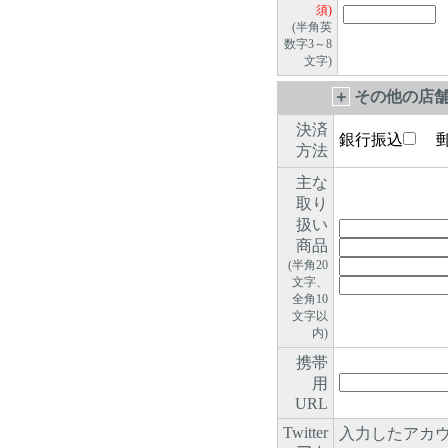
須)
(半角英
数字3～8
文字)
＋
その他の店舗
決済
銀行振込
郵
方法
主な
取り
扱い
商品
(半角20
文字、
全角10
文字以
内)
携帯
用
URL
Twitter
入力したアカウ