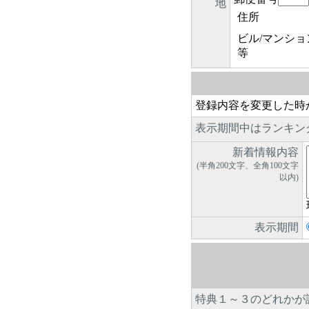
地
住所
ビル/マンショ
等
登録内容を変更した時
表示期間中はランキン
新着情報内容
(半角200文字、全角100文字
以内)
表示期間
特典１～３のどれかが