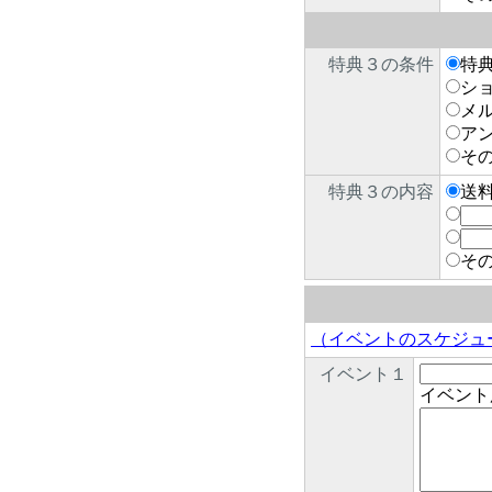
特典３の条件
特
シ
メ
ア
そ
特典３の内容
送
そ
（イベントのスケジュ
イベント１
イベント