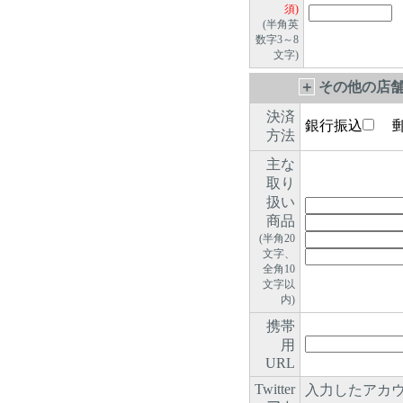
須)
(半角英
数字3～8
文字)
＋
その他の店舗
決済
銀行振込
郵
方法
主な
取り
扱い
商品
(半角20
文字、
全角10
文字以
内)
携帯
用
URL
Twitter
入力したアカウ