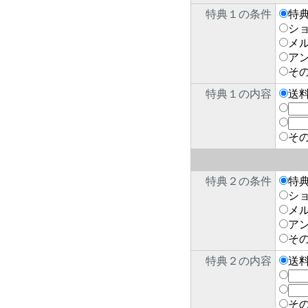
特典１の条件
特
シ
メ
ア
そ
特典１の内容
送
そ
特典２の条件
特
シ
メ
ア
そ
特典２の内容
送
そ