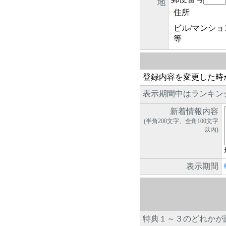
地
住所
ビル/マンショ
等
登録内容を変更した時
表示期間中はランキン
新着情報内容
(半角200文字、全角100文字
以内)
表示期間
特典１～３のどれかが