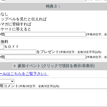
特典３：
典なし
ョップベルを見たと伝えれば
ルマガに登録すれば
ンケートに答えると
の他
(半角40文字、全
料無料
％Ｏｆｆ
をプレゼント
(半角20文字、全角10文字字以内)
の他
(半角40文字、全
＋
参加イベント [クリックで項目を表示/非表示]
ールはこちらをご覧下さい）
用コメント
(半角100文字、全角50文字以内)