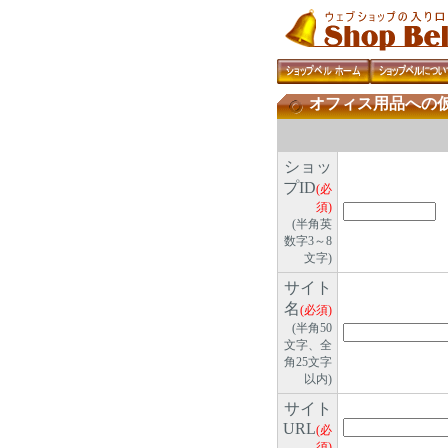
オフィス用品への
ショッ
プID
(必
須)
(半角英
数字3～8
文字)
サイト
名
(必須)
(半角50
文字、全
角25文字
以内)
サイト
URL
(必
須)