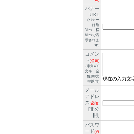
バナー
URL
(バナー
は縦
31px、横
81pxで表
示されま
す)
コメン
ト
(必須)
(半角400
文字、全
角200文
現在の入力文
字以内)
メール
アドレ
ス
(必須)
[非公
開]
パスワ
ード
(必