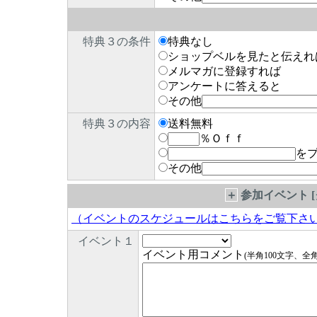
特典３の条件
特典なし
ショップベルを見たと伝えれ
メルマガに登録すれば
アンケートに答えると
その他
特典３の内容
送料無料
％Ｏｆｆ
を
その他
＋
参加イベント 
（イベントのスケジュールはこちらをご覧下さ
イベント１
イベント用コメント
(半角100文字、全