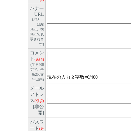
バナー
URL
(バナー
は縦
31px、横
81pxで表
示されま
す)
コメン
ト
(必須)
(半角400
文字、全
角200文
現在の入力文字数=
0
/400
字以内)
メール
アドレ
ス
(必須)
[非公
開]
パスワ
ード
(必