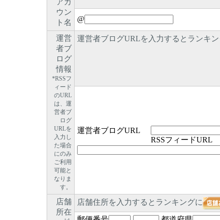
アカ
ウン
@
ト名
運営
運営者ブログURLを入力するとランキン
者ブ
ログ
情報
*RSSフ
ィード
のURL
は、運
営者ブ
ログ
URLを
運営者ブログURL
入力し
RSSフィードURL
た場合
にのみ
ご利用
可能と
なりま
す。
店舗
店舗住所を入力するとランキングに
所在
郵便番号
-
都道府県