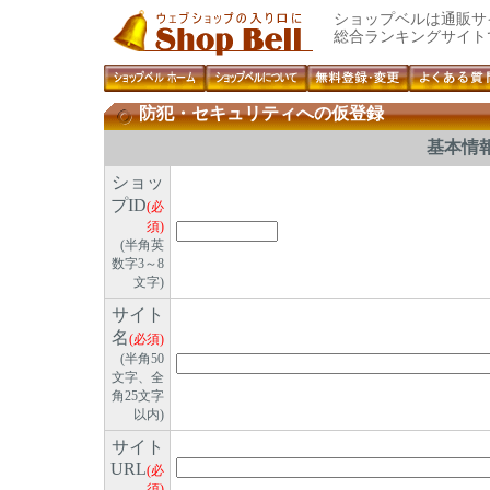
ショップベルは通販サ
総合ランキングサイト
防犯・セキュリティへの仮登録
基本情
ショッ
プID
(必
須)
(半角英
数字3～8
文字)
サイト
名
(必須)
(半角50
文字、全
角25文字
以内)
サイト
URL
(必
須)