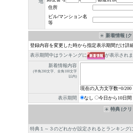
地
住所
ビル/マンション名
等
＋
新着情報 [
登録内容を変更した時から指定表示期間だけ詳
表示期間中はランキングに
が表示され
新着情報内容
(半角200文字、全角100文字
以内)
現在の入力文字数=
0
/200
表示期間
なし
今日から10日間
＋
特典 [ク
特典１～３のどれかが設定されるとランキング