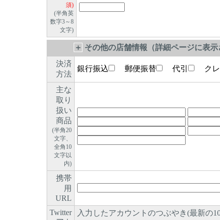
須)
(半角英
数字3～8
文字)
＋
その他の店舗情報（詳細ページに表示さ
決済
銀行振込
郵便振替
代引
クレ
方法
主な
取り
扱い
商品
(半角20
文字、
全角10
文字以
内)
携帯
用
URL
Twitter
入力したアカウントのつぶやき(最新の1