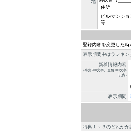
地
住所
ビル/マンショ
等
登録内容を変更した時
表示期間中はランキン
新着情報内容
(半角200文字、全角100文字
以内)
表示期間
特典１～３のどれかが