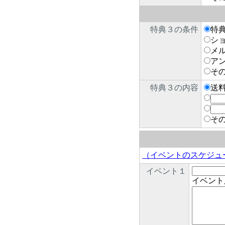
特典３の条件
特
シ
メ
ア
そ
特典３の内容
送
そ
（イベントのスケジュ
イベント１
イベント