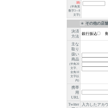
須)
(半角英
数字3～8
文字)
＋
その他の店舗
決済
銀行振込
郵
方法
主な
取り
扱い
商品
(半角20
文字、
全角10
文字以
内)
携帯
用
URL
Twitter
入力したアカウ