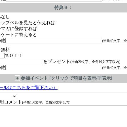
特典３：
典なし
ョップベルを見たと伝えれば
ルマガに登録すれば
ンケートに答えると
の他
(半角40文字、全
料無料
％Ｏｆｆ
をプレゼント
(半角20文字、全角10文字字以内)
の他
(半角40文字、全
＋
参加イベント [クリックで項目を表示/非表示]
ールはこちらをご覧下さい）
用コメント
(半角100文字、全角50文字以内)