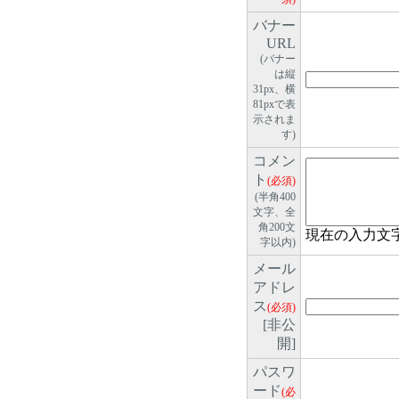
バナー
URL
(バナー
は縦
31px、横
81pxで表
示されま
す)
コメン
ト
(必須)
(半角400
文字、全
角200文
現在の入力文
字以内)
メール
アドレ
ス
(必須)
[非公
開]
パスワ
ード
(必