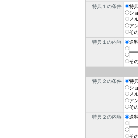
特典１の条件
特
シ
メ
ア
そ
特典１の内容
送
そ
特典２の条件
特
シ
メ
ア
そ
特典２の内容
送
そ