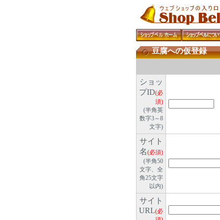
豆腐への仮登録
ショッ
プID
(必
須)
(半角英
数字3～8
文字)
サイト
名
(必須)
(半角50
文字、全
角25文字
以内)
サイト
URL
(必
須)