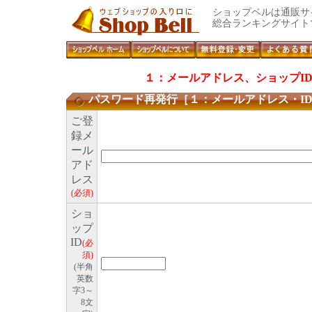
ショップベルは通販サ
総合ランキングサイト
１：メールアドレス、ショップI
パスワード再発行［１：メールアドレス・I
ご登
録メ
ール
アド
レス
(必須)
ショ
ップ
ID
(必
須)
(半角
英数
字3～
8文