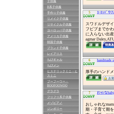
子供服
B系子供服
5
ﾖｰﾛｯﾊﾟ
手作り子供服
リメイク子供服
スワドルデザイ
リサイクル子供服
フビブまでかわ
ヨーロッパ子供服
に入らない出産
アメリカ子供服
agmar Daley,AT
韓国子供服
ブランド子供服
レイアリス
ちびギャル
6
handmade s
ちびメン
ヒステリックミニ・ヒ
厚手のハンドメ
スミニ
ブーフーウー・
BOOFOOWOO
グラグラ
7
ｵｼｬﾚなbab
フリフリ系子供服
メゾピアノ
おしゃれなmam
ジンボリー
期・子育て期を