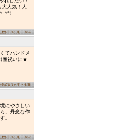
しゃれしたい！
も大人気！人
^*)
(7日/1ヶ月)･･･8/54
くてハンドメ
出産祝いに★
(7日/1ヶ月)･･･8/58
境にやさしい
ら、丹念な作
す。
(7日/1ヶ月)･･･8/52