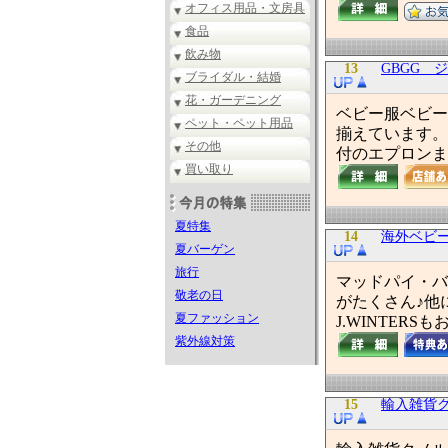
オフィス用品・文房具
食品
飲み物
13
GBGG 
ブライダル・結婚
花・ガーデニング
ベビー服ベビー
ペット・ペット用品
揃えています。
その他
付のエプロンま
買い取り
夏特集
14
海外ベビ
夏バーゲン
旅行
マッドパイ・バ
敬老の日
がたくさん♪他
夏ファッション
J.WINTER
紫外線対策
15
輸入雑貨