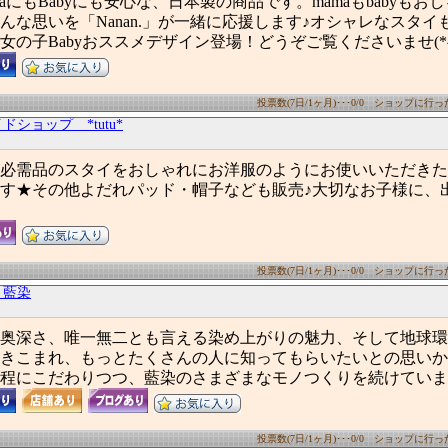
aにもBabyにも安心な、日本製の商品です。mamaもbabyもお
んな思いを「Nanan.」が一緒に応援します♪オシャレなスタイ
の子Babyおススメデザイン登場！どうぞご覧くださいませ(*^_
投票数(7日/1ヶ月)･･･0/0 ショップに行った数
ドショップ *tutu*
必需品のスタイをおしゃれにお洋服のようにお使いいただきた
す★その他よだれパッド・帽子なども販売♪大切なお子様に、
投票数(7日/1ヶ月)･･･0/0 ショップに行った数
 藍染
奥深さ、唯一無二とも言える染め上がりの魅力、そして地球環
きこまれ、もっとたくさんの人に知ってもらいたいとの思いか
程にこだわりつつ、藍染のさまざまなモノつくりを続けていま
投票数(7日/1ヶ月)･･･0/0 ショップに行った数