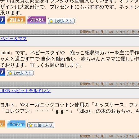
チェは良質な商品をオランダから直輸入しています。オランダ
ザインは大変好評で、プレゼントにもおすすめです。ネットシ
承ります。
投票数(7日/1ヶ月)･･･0/0 ショップに行った数
i』ベビー＆ママ
の『minimi』です。ベビースタイや 抱っこ紐収納カバーを主に手
ゃんと過ごす中で 自然と触れ合い 赤ちゃんとママに優しい
ております。宜しくお願い致します。
投票数(7日/1ヶ月)･･･0/0 ショップに行った数
CHILdREN ハビットチルドレン
ヨルト」やオーガニックコットン使用の「キッズケース」ファ
「コレジアン」・・・「ｇｇ＊」「kiko+」の木のおもちゃ、
投票数(7日/1ヶ月)･･･0/0 ショップに行った数