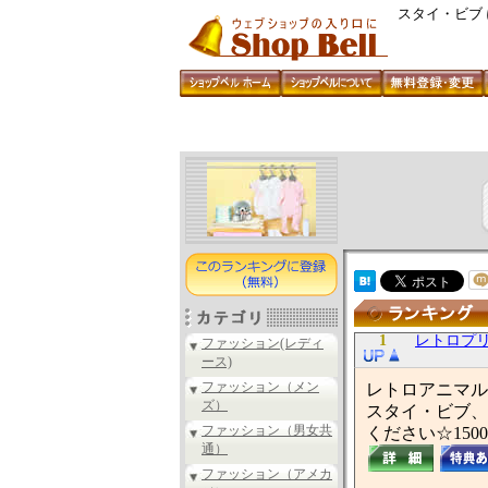
スタイ・ビブ
1
レトロプ
ファッション(レディ
ース)
ファッション（メン
レトロアニマル
ズ）
スタイ・ビブ、
ファッション（男女共
ください☆15
通）
ファッション（アメカ