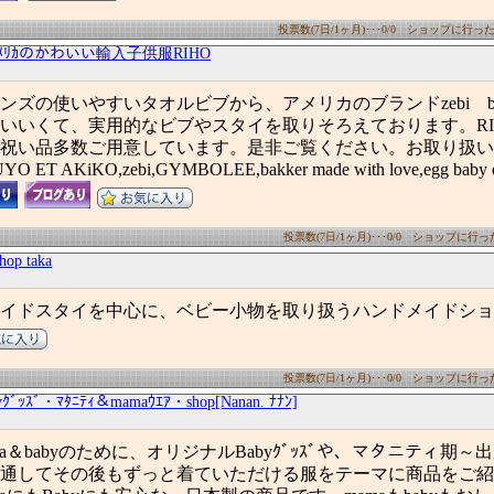
投票数(7日/1ヶ月)･･･0/0 ショップに行った数(
やｱﾒﾘｶのかわいい輸入子供服RIHO
ンズの使いやすいタオルビブから、アメリカのブランドzebi b
いいくて、実用的なビブやスタイを取りそろえております。RI
祝い品多数ご用意しています。是非ご覧ください。お取り扱い
UYO ET AKiKO,zebi,GYMBOLEE,bakker made with love,egg baby et
投票数(7日/1ヶ月)･･･0/0 ショップに行った数
hop taka
イドスタイを中心に、ベビー小物を取り扱うハンドメイドショ
投票数(7日/1ヶ月)･･･0/0 ショップに行った数
yｸﾞｯｽﾞ・ﾏﾀﾆﾃｨ＆mamaｳｴｱ・shop[Nanan. ﾅﾅﾝ]
a＆babyのために、オリジナルBabyｸﾞｯｽﾞや、マタニティ期～
通してその後もずっと着ていただける服をテーマに商品をご紹