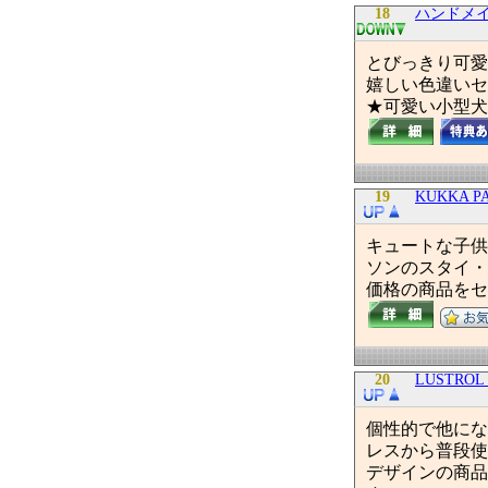
18
ハンドメイド
とびっきり可愛
嬉しい色違いセ
★可愛い小型犬
19
KUKKA 
キュートな子供
ソンのスタイ・
価格の商品をセ
20
LUSTROL 
個性的で他にな
レスから普段使
デザインの商品