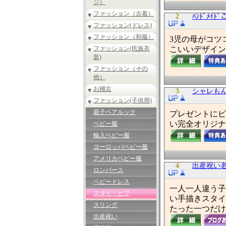
ジ）
ファッション（古着）
2
ﾊﾝﾄﾞﾒｲ
ファッション(ドレス)
ファッション（和服）
3児の母がコツ
ファッション(民族衣
こいいデザイン
装)
ファッション（その
他）
お稽古
3
シャレも
ファッション(子供用)
親子ペアルック
プレゼントにピ
い完全オリジナ
ベビー服
輸入ベビー服
ヨーロッパベビー服
アメリカベビー服
4
出産祝い
ロンパース
ベビードレス
一人一人違う子
スタイ・ビブ
い手描きスタイ
スリング
たった一つだけ
出産祝い