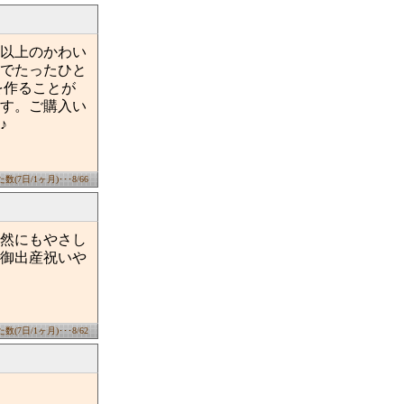
類以上のかわい
でたったひと
を作ることが
す。ご購入い
♪
(7日/1ヶ月)･･･8/66
然にもやさし
御出産祝いや
(7日/1ヶ月)･･･8/62