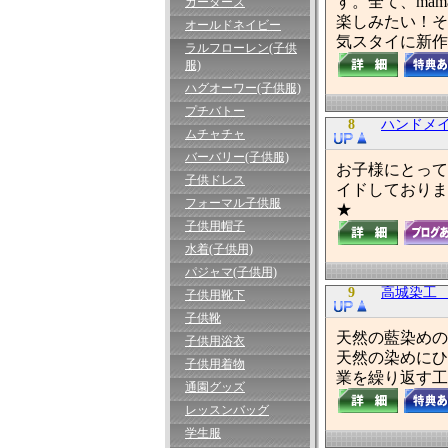
す。全て、mam
カーターズ
楽しみたい！そ
オールドネイビー
気スタイに新作女
ラルフローレン(子供
服)
ハグオーワー(子供服)
プチバトー
8
ハンドメイ
ムチャチャ
バーバリー(子供服)
お子様にとって
子供ドレス
イドしておりま
フォーマル子供服
★
子供用帽子
水着(子供用)
パジャマ(子供用)
9
高城染工
子供用靴下
子供靴
天然の藍染めの
子供用浴衣
天然の染めにひ
子供用着物
業を繰り返す工
通園グッズ
レッスンバッグ
学生服