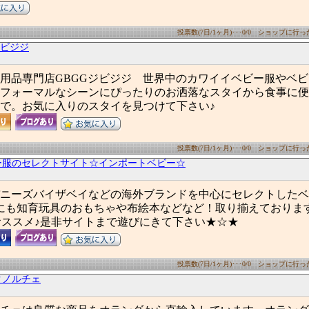
投票数(7日/1ヶ月)･･･0/0 ショップに行った数
ジビジジ
用品専門店GBGGジビジジ 世界中のカワイイベビー服やベ
フォーマルなシーンにぴったりのお洒落なスタイから食事に便
で。お気に入りのスタイを見つけて下さい♪
投票数(7日/1ヶ月)･･･0/0 ショップに行った数
ー服のセレクトサイト☆インポートベビー☆
ニーズバイザベイなどの海外ブランドを中心にセレクトしたベ
にも知育玩具のおもちゃや布絵本などなど！取り揃えております
Sもおススメ♪是非サイトまで遊びにきて下さい★☆★
投票数(7日/1ヶ月)･･･0/0 ショップに行った数
クノルチェ