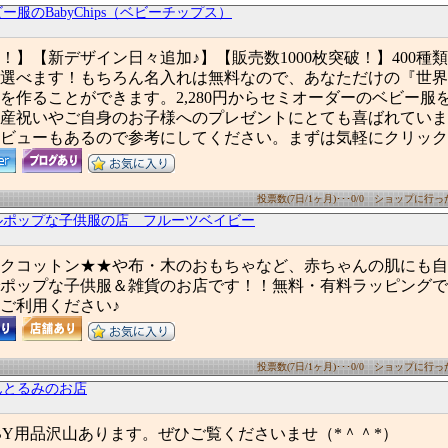
ー服のBabyChips（ベビーチップス）
！】【新デザイン日々追加♪】【販売数1000枚突破！】400種
選べます！もちろん名入れは無料なので、あなただけの『世界
を作ることができます。2,280円からセミオーダーのベビー服
産祝いやご自身のお子様へのプレゼントにとても喜ばれていま
ビューもあるので参考にしてください。まずは気軽にクリック
投票数(7日/1ヶ月)･･･0/0 ショップに行った数
ルポップな子供服の店 フルーツベイビー
クコットン★★や布・木のおもちゃなど、赤ちゃんの肌にも自
ポップな子供服＆雑貨のお店です！！無料・有料ラッピングで
ご利用ください♪
投票数(7日/1ヶ月)･･･0/0 ショップに行った数
んとるみのお店
BY用品沢山あります。ぜひご覧くださいませ（*＾＾*）