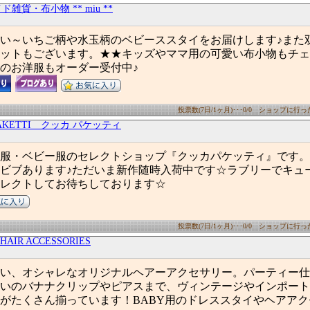
雑貨・布小物 ** miu **
い～いちご柄や水玉柄のベビーススタイをお届けします♪また
ットもございます。★★キッズやママ用の可愛い布小物もチェ
のお洋服もオーダー受付中♪
投票数(7日/1ヶ月)･･･0/0 ショップに行った数
PAKETTI クッカ パケッティ
服・ベビー服のセレクトショップ『クッカパケッティ』です。
ビブあります♪ただいま新作随時入荷中です☆ラブリーでキュ
レクトしてお待ちしております☆
投票数(7日/1ヶ月)･･･0/0 ショップに行った数
HAIR ACCESSORIES
い、オシャレなオリジナルヘアーアクセサリー。パーティー仕
いのバナナクリップやピアスまで、ヴィンテージやインポート
がたくさん揃っています！BABY用のドレススタイやヘアア