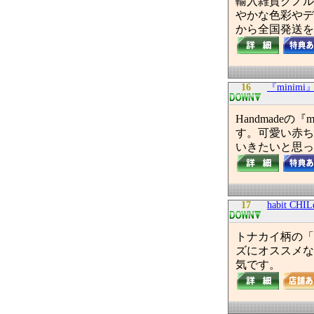
輸入雑貨クノル
やかな色彩やデ
から全国発送を
16
『minim
Handmade
す。可愛い赤ち
いきたいと思っ
17
habit 
トナカイ柄の「
ズにオススメな
気です。