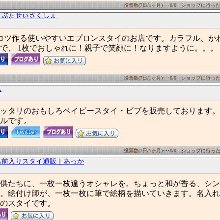
投票数(7日/1ヶ月)･･･0/0 ショップに行った数(
ﾄﾞこぶたせいさくしょ
コツ作る使いやすいエプロンスタイのお店です。カラフル、か
で、 1枚でおしゃれに！親子で笑顔に！なりますように。。。
投票数(7日/1ヶ月)･･･0/0 ショップに行った数(
ん
ッタリのおもしろベイビースタイ・ビブを販売しております。
ルです。
投票数(7日/1ヶ月)･･･0/0 ショップに行った数(
名前入りスタイ通販｜あっか
供たちに、一枚一枚違うオシャレを。ちょっと和が香る、シン
。絵付け師が、一枚一枚に筆で絵柄を描いていきます。名入れ
のスタイです。