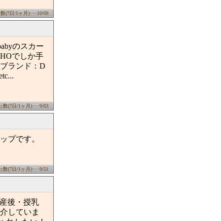
7日/1ヶ月)･･･10/69
abyのスカー
HOでしか手
ブランド：D
c...
(7日/1ヶ月)･･･9/63
ップです。
(7日/1ヶ月)･･･9/51
出産後・授乳
介していま