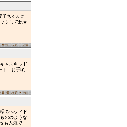
双子ちゃんに
ックしてね★
(7日/1ヶ月)･･･7/58
キャスキッド
ート！お手頃
(7日/1ヶ月)･･･7/58
様のヘッドド
もののような
クセも人気で