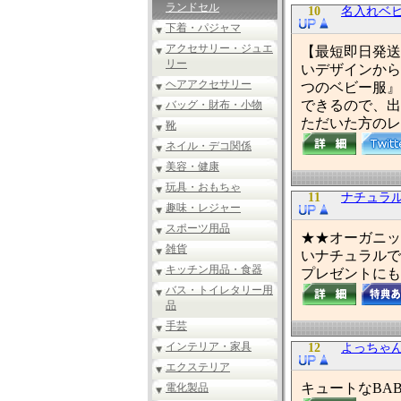
ランドセル
10
名入れベビ
下着・パジャマ
アクセサリー・ジュエ
【最短即日発送
リー
いデザインから
ヘアアクセサリー
つのベビー服』
できるので、出
バッグ・財布・小物
ただいた方のレ
靴
ネイル・デコ関係
美容・健康
玩具・おもちゃ
11
ナチュラ
趣味・レジャー
スポーツ用品
★★オーガニッ
雑貨
いナチュラルで
キッチン用品・食器
プレゼントにも
バス・トイレタリー用
品
手芸
インテリア・家具
12
よっちゃ
エクステリア
キュートなBA
電化製品