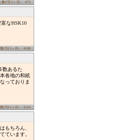
(7日/1ヶ月)･･･4/72
なHSK10
7日/1ヶ月)･･･4/100
多数あるた
本各地の和紙
なっておりま
7日/1ヶ月)･･･3/114
はもちろん、
てています。