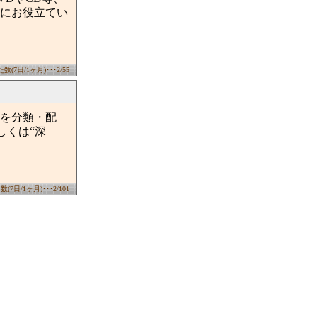
にお役立てい
(7日/1ヶ月)･･･2/55
を分類・配
しくは“深
7日/1ヶ月)･･･2/101