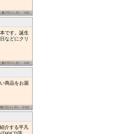
(7日/1ヶ月)･･･3/83
本です。誕生
日などにクリ
(7日/1ヶ月)･･･3/93
ない商品をお届
7日/1ヶ月)･･･3/101
を紹介する平凡
DやCD等、