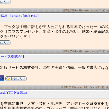
投票数(7日/1ヶ月)･･･0/0 ショップに行った数
【create a book erits】
・ブックは手軽に誰もが主人公になれる世界でたった一つの絵
クリスマスプレゼント、出産・出生のお祝い、結婚・結婚記念
ックをぜひどうぞ！！
投票数(7日/1ヶ月)･･･0/0 ショップに行った数
サービス株式会社
出版サービス株式会社。20年の実績と信頼。一般の書店には
投票数(7日/1ヶ月)･･･0/0 ショップに行った数(
th YTT Net Shop
を主体に事典、人文・芸術・地理等、アカデミック系BOOK
社出版販売株式会社のウェブショップ。書籍だけではなく、DV