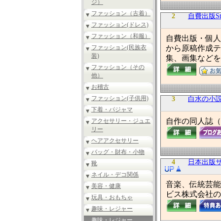
ジ）
ファッション（古着）
2
自費出版Sto
ファッション(ドレス)
ファッション（和服）
自費出版・個人
ファッション(民族衣
から原稿作成テ
装)
集、画集などを
ファッション（その
他）
お稽古
ファッション(子供用)
3
白水の小説棚 -N
下着・パジャマ
自作の同人誌（
アクセサリー・ジュエ
リー
ヘアアクセサリー
バッグ・財布・小物
4
日本出版
靴
ネイル・デコ関係
音楽、伝統芸能
美容・健康
ビス株式会社の
玩具・おもちゃ
趣味・レジャー
趣味・レジャー