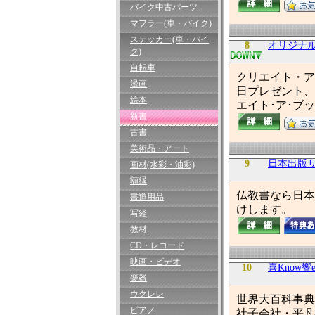
バイク中古パーツ
マフラー(車・バイク)
ステッカー(車・バイ
8
オリジナル絵本 
ク)
自転車
クリエイト・ア
漫画
日プレゼント、
絵本
エイト･ア･ブ
新書
古書
美術品・アート
9
日本出版
画材(水彩・油彩)
額縁
仏教書なら日本
書道用品
けします。
写経
教材
CD・レコード
映画・ビデオ
10
喜Know響ear
楽器
ウクレレ
世界大百科事典
ピアノ
社子会社・平凡