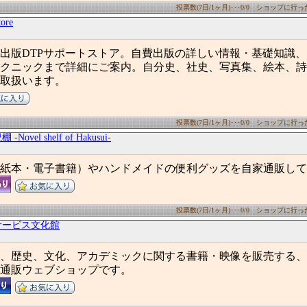
投票数(7日/1ヶ月)･･･0/0 ショップに行った数
re
出版DTPサポートストア。自費出版の詳しい情報・基礎知識
クニックまで詳細にご案内。自分史、社史、写真集、絵本、詩
取扱います。
投票数(7日/1ヶ月)･･･0/0 ショップに行った数
ovel shelf of Hakusui-
紙本・電子書籍）やハンドメイドの便利グッズを自家通販して
投票数(7日/1ヶ月)･･･0/0 ショップに行った数
サービス文化館
、歴史、文化、アカデミックに関する書籍・映像を販売する、
通販ウェブショップです。