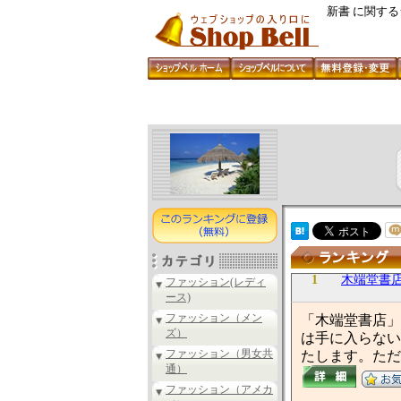
新書 に関す
1
木端堂書
ファッション(レディ
ース)
ファッション（メン
「木端堂書店」
ズ）
は手に入らない
ファッション（男女共
たします。ただ
通）
ファッション（アメカ