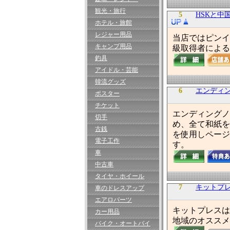
観光・旅行
5
HSKと中
ホテル・旅館
レジャー用品
当店ではピンイ
キャンプ用品
級取得者による
釣具
アイドル・芸能
韓流グッズ
6
エンディ
ポスター
チケット
エンディングノ
切手
め、全て和紙を
古銭
を使用しページ
電子工作
す。
車
中古車
タイヤ・ホイール
7
キットプ
車のドレスアップ
エアロパーツ
キットプレスは
カー用品
地域のオススメ
バイク・オートバイ