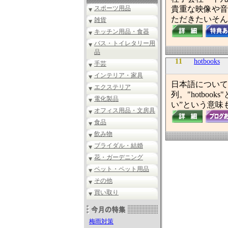
スポーツ用品
貴重な映像や音
ただきたいそん
雑貨
キッチン用品・食器
バス・トイレタリー用
品
11
hotbooks
手芸
インテリア・家具
日本語について
エクステリア
列。"hotbo
電化製品
い”という意味
オフィス用品・文房具
食品
飲み物
ブライダル・結婚
花・ガーデニング
ペット・ペット用品
その他
買い取り
梅雨対策