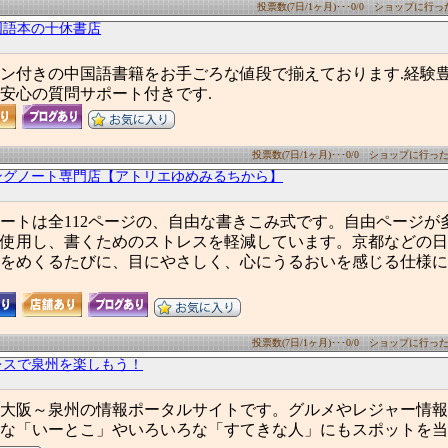
投票数(7日/1ヶ月)･･･0/0 ショップに行った数
国語本の十休書店
ン付きの中国語書籍をお手ごろな値段で揃えております.経験豊富
安心の質問サポート付きです.
投票数(7日/1ヶ月)･･･0/0 ショップに行った数(
ングノート専門店【アトリエゆめみるちから】
ートは全112ページの、自由な書きこみ式です。自由ページが
使用し、書くためのストレスを軽減しています。京都などの日
をめくるたびに、目にやさしく、心にうるおいを感じる仕様に
投票数(7日/1ヶ月)･･･0/0 ショップに行った数(
レスで泉州を楽しもう！
大阪～泉州の情報ポータルサイトです。グルメやレジャー情報
な「いーとこ」やいろいろな「すてきな人」にもスポットを当