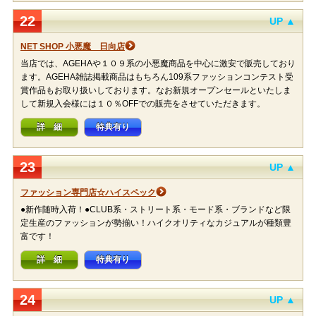
22
UP ▲
NET SHOP 小悪魔 日向店
当店では、AGEHAや１０９系の小悪魔商品を中心に激安で販売しており
ます。AGEHA雑誌掲載商品はもちろん109系ファッションコンテスト受
賞作品もお取り扱いしております。なお新規オープンセールといたしま
して新規入会様には１０％OFFでの販売をさせていただきます。
詳 細
特典有り
23
UP ▲
ファッション専門店☆ハイスペック
●新作随時入荷！●CLUB系・ストリート系・モード系・ブランドなど限
定生産のファッションが勢揃い！ハイクオリティなカジュアルが種類豊
富です！
詳 細
特典有り
24
UP ▲