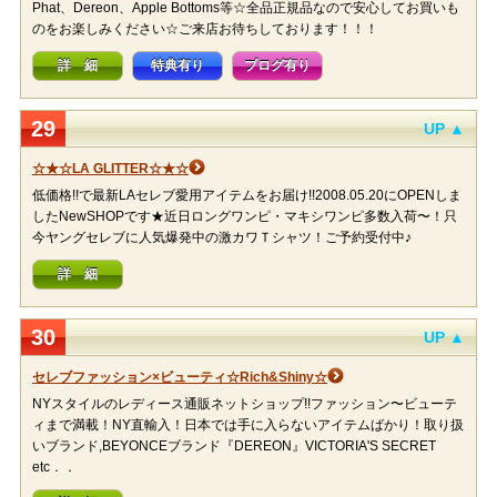
Phat、Dereon、Apple Bottoms等☆全品正規品なので安心してお買いも
のをお楽しみください☆ご来店お待ちしております！！！
詳 細
特典有り
ブログ有り
29
UP ▲
☆★☆LA GLITTER☆★☆
低価格!!で最新LAセレブ愛用アイテムをお届け!!2008.05.20にOPENしま
したNewSHOPです★近日ロングワンピ・マキシワンピ多数入荷〜！只
今ヤングセレブに人気爆発中の激カワＴシャツ！ご予約受付中♪
詳 細
30
UP ▲
セレブファッション×ビューティ☆Rich&Shiny☆
NYスタイルのレディース通販ネットショップ!!ファッション〜ビューテ
ィまで満載！NY直輸入！日本では手に入らないアイテムばかり！取り扱
いブランド,BEYONCEブランド『DEREON』VICTORIA'S SECRET
etc．．