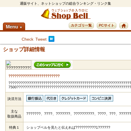
通販サイト、ネットショップの総合ランキング・リンク集
カテゴリ一覧
PCサイト
Menu
▼
Check
Tweet
ショップ詳細情報
?????????????????????????
???????????????????????????????????????????????????????????
7500???????????????????????????????????????????????????????
決済方法
主な
???????、????、???????、??????????、????、???、??????
取扱商品
特典１
ショップベルを見たと伝えれば??????????1??????