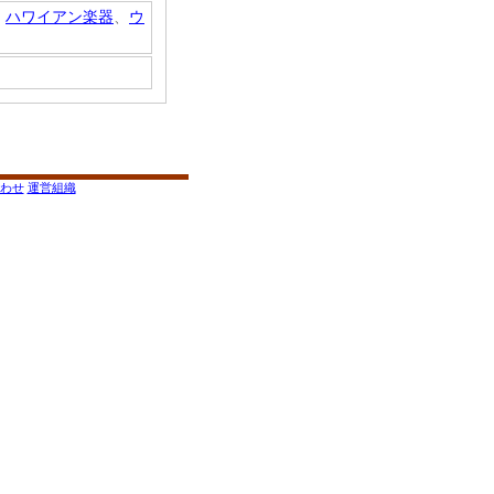
、
ハワイアン楽器
、
ウ
わせ
運営組織