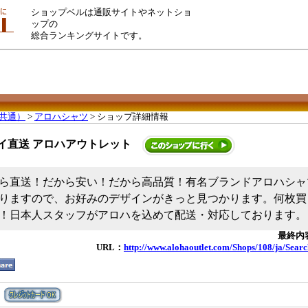
ショップベルは通販サイトやネットショ
ップの
総合ランキングサイトです。
共通）
>
アロハシャツ
> ショップ詳細情報
イ直送 アロハアウトレット
ら直送！だから安い！だから高品質！有名ブランドアロハシャツ
りますので、お好みのデザインがきっと見つかります。何枚買
！日本人スタッフがアロハを込めて配送・対応しております。
最終内容
URL：
http://www.alohaoutlet.com/Shops/108/ja/Sear