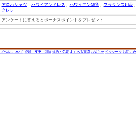
アロハシャツ
、
ハワイアンドレス
、
ハワイアン雑貨
、
フラダンス用品
クレレ
アンケートに答えるとボーナスポイントをプレゼント
ップベルについて
登録・変更・削除
規約・免責
よくある質問
お知らせ
ベルツール
お問い合