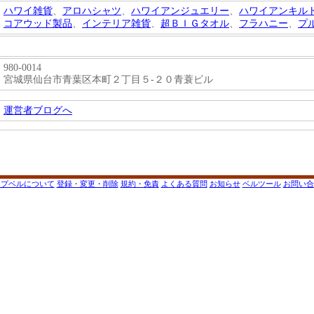
ハワイ雑貨
、
アロハシャツ
、
ハワイアンジュエリー
、
ハワイアンキル
コアウッド製品
、
インテリア雑貨
、
超ＢＩＧタオル
、
フラハニー
、
プ
980-0014
宮城県仙台市青葉区本町２丁目５-２０青蓑ビル
運営者ブログへ
ップベルについて
登録・変更・削除
規約・免責
よくある質問
お知らせ
ベルツール
お問い合