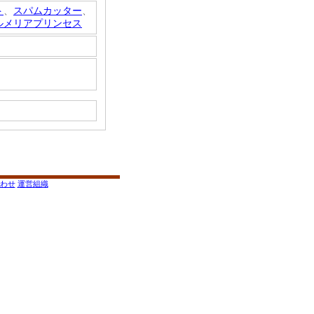
ト
、
スパムカッター
、
ルメリアプリンセス
わせ
運営組織