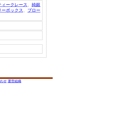
ティークレース
、
純銀
リーボックス
、
ブロー
わせ
運営組織