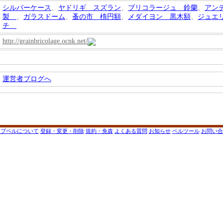
シルバーケース
、
ヤドリギ スズラン
、
ブリコラージュ 鈴蘭
、
アン
製
、
ガラスドーム
、
蚤の市 楕円額
、
メダイヨン 黒木額
、
ジュエ
チ
http://grainbricolage.ocnk.net/
運営者ブログへ
ップベルについて
登録・変更・削除
規約・免責
よくある質問
お知らせ
ベルツール
お問い合