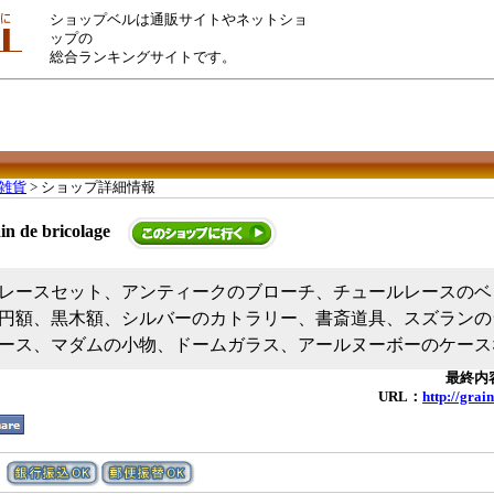
ショップベルは通販サイトやネットショ
ップの
総合ランキングサイトです。
雑貨
> ショップ詳細情報
de bricolage
レースセット、アンティークのブローチ、チュールレースのベ
円額、黒木額、シルバーのカトラリー、書斎道具、スズランの
ース、マダムの小物、ドームガラス、アールヌーボーのケース
最終内容
URL：
http://grai