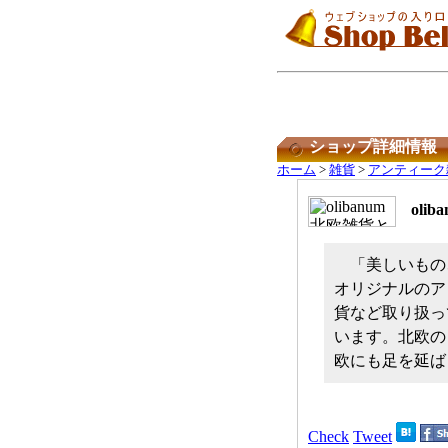
ショップ詳細情報
ホーム
>
雑貨
>
アンティーク
ol
「美しいもの
オリジナルのア
貨など取り扱っ
います。北欧の
欧にも足を延ば
Check
Tweet