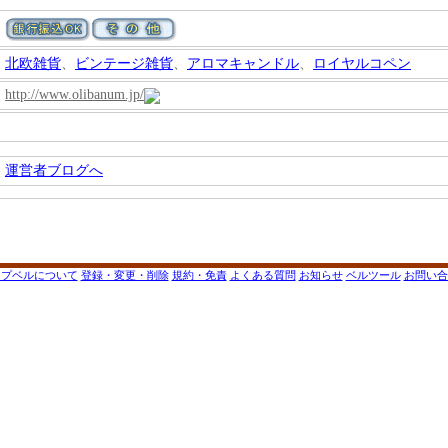
北欧雑貨
、
ビンテージ雑貨
、
アロマキャンドル
、
ロイヤルコペン
http://www.olibanum.jp/
運営者ブログへ
ップベルについて
登録・変更・削除
規約・免責
よくある質問
お知らせ
ベルツール
お問い合