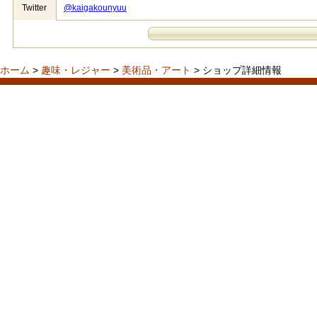
Twitter
@kaigakounyuu
ホーム
>
趣味・レジャー
>
美術品・アート
> ショップ詳細情報