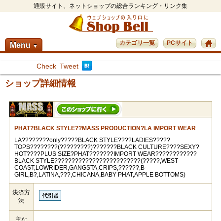
通販サイト、ネットショップの総合ランキング・リンク集
カテゴリ一覧
PCサイト
Menu
▼
Check
Tweet
ショップ詳細情報
PHAT?BLACK STYLE??MASS PRODUCTION?LA IMPORT WEAR
LA????????only?????BLACK STYLE????LADIES?????
TOPS????????(?????????)???????BLACK CULTURE????SEXY?
HOT????PLUS SIZE?PHAT???????IMPORT WEAR????????????
BLACK STYLE?????????????????????????(?????,WEST
COAST,LOWRIDER,GANGSTA,CRIPS,??????,B-
GIRL,B?,LATINA,???,CHICANA,BABY PHAT,APPLE BOTTOMS)
決済方
法
主な