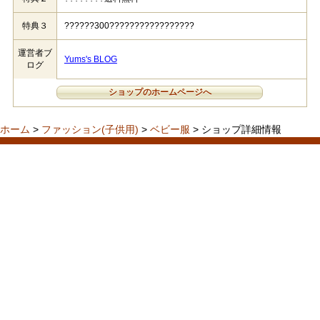
特典３
??????300?????????????????
運営者ブ
Yums's BLOG
ログ
ショップのホームページへ
ホーム
>
ファッション(子供用)
>
ベビー服
> ショップ詳細情報