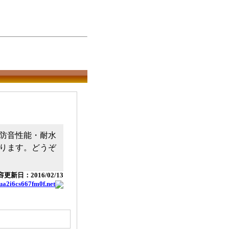
防音性能・耐水
ります。どうぞ
更新日：2016/02/13
cua2i6cs667fm0f.net