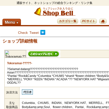
通販サイト、ネットショップの総合ランキング・リンク集
カテゴリ一覧
PCサイト
Menu
▼
Check
Tweet
ショップ詳細情報
Tokoramai-?????-
?Selamat datang!????????????????????????????
Asian???????????????????????????????????????????????????????
*Pantai *Rock&Candy *Columbia *CHUMS *shanit *flower children *Body&S
*MERRELL *PONY *KEEN *INDIAN *ACADIA *?? *NEWYORK HAT *Wigwam
OGDAL??
決済方法
主な
Columbia、CHUMS、INDIAN、NEWYORK HAT、MERRELL、F
取扱商品
Body&amp;amp;Soul、flower children、Pantai、Rock&amp;amp