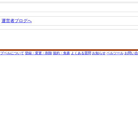
運営者ブログへ
ップベルについて
登録・変更・削除
規約・免責
よくある質問
お知らせ
ベルツール
お問い合