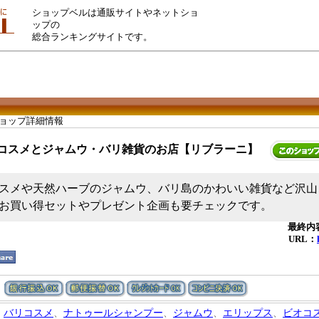
ショップベルは通販サイトやネットショ
ップの
総合ランキングサイトです。
ショップ詳細情報
コスメとジャムウ・バリ雑貨のお店【リブラーニ】
スメや天然ハーブのジャムウ、バリ島のかわいい雑貨など沢山
お買い得セットやプレゼント企画も要チェックです。
最終内容
URL：
バリコスメ
、
ナトゥールシャンプー
、
ジャムウ
、
エリップス
、
ビオコ