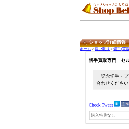
ショップ詳細情報
ホーム
>
買い取り
>
切手(買取
切手買取専門 セ
記念切手・プ
合わせください
Check
Tweet
購入特典なし