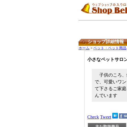
ショップ詳細情報
ホーム
>
ペット・ペット用品
小さなペットサロ
子供のころ、
で、可愛いワン
て下さるご家庭
んでいます
Check
Tweet
主な取扱商品