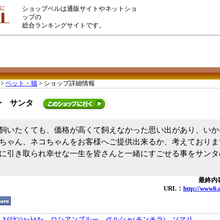
ショップベルは通販サイトやネットショ
ップの
総合ランキングサイトです。
>
ペット・猫
> ショップ詳細情報
ン サンタ
飼いたくても、価格が高くて飼えなかった思い出があり、いか
ちゃん、ネコちゃんをお客様へご提供出来るか、考えておりま
に引き取られ幸せな一生を皆さんと一緒にすごせる事をサンタ
最終内容
URL：
http://www6.o
ｱﾒﾘｶﾝｼｮｰﾄﾍｱｰ
、
ロシアンブルー
、
ペルシャ(チンチラ)
、
ソマリ