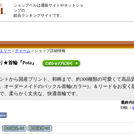
ショップベルは通販サイトやネットショ
ップの
総合ランキングサイトです。
エリー
>
チャーム
> ショップ詳細情報
り★首輪『Pota』
ントから国産プリント、和柄まで、約300種類の可愛くて高品
、オーダーメイドのバックル首輪(カラー)」＆リードをお安く
で、柔らかく丈夫な、快適首輪です。
最終内容
URL：