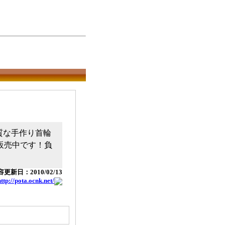
質な手作り首輪
販売中です！負
更新日：2010/02/13
http://pota.ocnk.net/