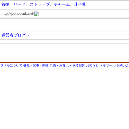
首輪
、
リード
、
ストラップ
、
チャーム
、
迷子札
http://pota.ocnk.net/
運営者ブログへ
ップベルについて
登録・変更・削除
規約・免責
よくある質問
お知らせ
ベルツール
お問い合