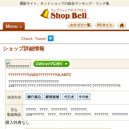
通販サイト、ネットショップの総合ランキング・リンク集
カテゴリ一覧
PCサイト
Menu
▼
Check
Tweet
ショップ詳細情報
??????????USED?????????GLABITZ
?????????????????????????
109??????,????,???????????????????????!????,?????????????!!
決済方法
主な
?????、????、????????、????????、
取扱商品
109??????、????、??????、????????、???????、????????
購入特典なし