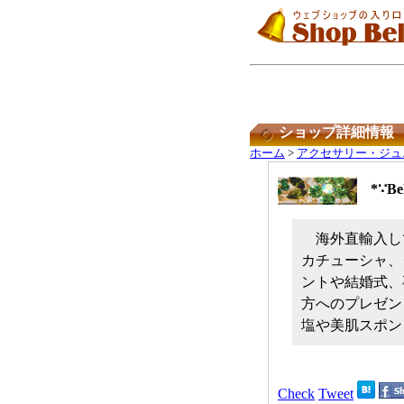
ショップ詳細情報
ホーム
>
アクセサリー・ジュ
*∵B
海外直輸入し
カチューシャ、
ントや結婚式、
方へのプレゼン
塩や美肌スポン
Check
Tweet