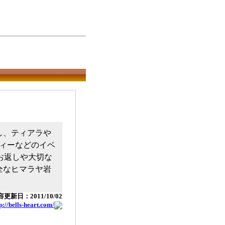
し、ティアラや
ィーなどのイベ
お返しや大切な
全なヒマラヤ岩
更新日：2011/10/02
p://bells-heart.com/