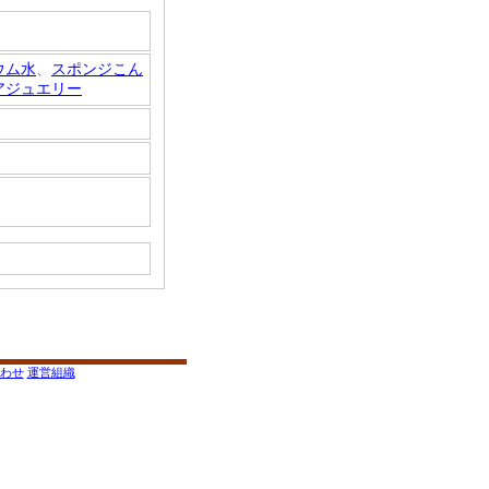
ウム水
、
スポンジこん
アジュエリー
わせ
運営組織