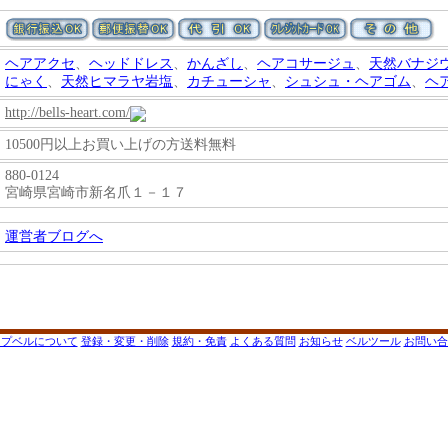
ヘアアクセ
、
ヘッドドレス
、
かんざし
、
ヘアコサージュ
、
天然バナジ
にゃく
、
天然ヒマラヤ岩塩
、
カチューシャ
、
シュシュ・ヘアゴム
、
ヘ
http://bells-heart.com/
10500円以上お買い上げの方送料無料
880-0124
宮崎県宮崎市新名爪１－１７
運営者ブログへ
ップベルについて
登録・変更・削除
規約・免責
よくある質問
お知らせ
ベルツール
お問い合