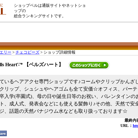
ショップベルは通販サイトやネットショ
ップの
総合ランキングサイトです。
エリー
>
チェコビーズ
> ショップ詳細情報
ells Heart∵* 【ベルズハート】
ているヘアアクセ専門ショップです♪コームやクリップかんざ
クリップ、シュシュやヘアゴムも全て安価☆オフィス、パーテ
卒入学(卒園式)、母の日や誕生日等のお祝い、バレンタインの
ト、成人式、発表会などにも使える髪飾り♪その他、天然で安
ジ、話題の天然バナジウム水なども取り扱っております☆
最終内容
URL：
htt