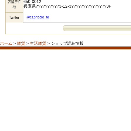
650-0012
店舗所在
兵庫県??????????3-12-3???????????????3F
地
@capriccio_to
Twitter
ホーム
>
雑貨
>
生活雑貨
> ショップ詳細情報