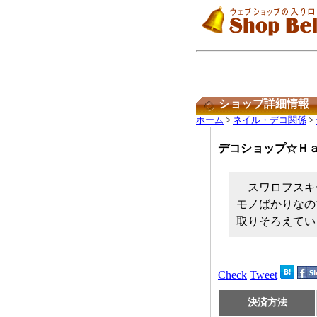
ショップ詳細情報
ホーム
>
ネイル・デコ関係
>
デコショップ☆Ｈ
スワロフスキ
モノばかりなの
取りそろえてい
Check
Tweet
決済方法