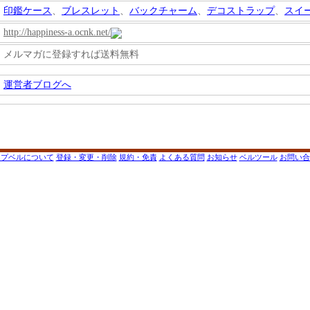
印鑑ケース
、
ブレスレット
、
バックチャーム
、
デコストラップ
、
スイ
http://happiness-a.ocnk.net/
メルマガに登録すれば送料無料
運営者ブログへ
ップベルについて
登録・変更・削除
規約・免責
よくある質問
お知らせ
ベルツール
お問い合