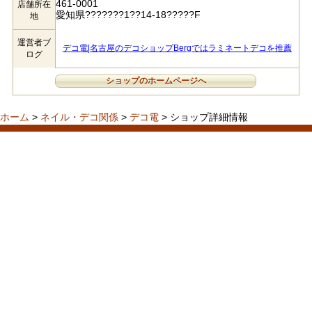
461-0001
店舗所在
愛知県???????1??14-18?????F
地
運営者ブ
デコ電|名古屋のデコショップBergではラミネートデコを推薦
ログ
ショップのホームページへ
ホーム
>
ネイル・デコ関係
>
デコ電
> ショップ詳細情報