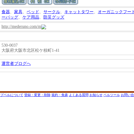
食器
、
家具
、
ベッド
、
サークル
、
キャットタワー
、
オーガニックフー
ーバッグ
、
ケア用品
、
防災グッズ
http://mederuno.com/m
530-0037
大阪府大阪市北区松ケ枝町1-41
運営者ブログへ
ップベルについて
登録・変更・削除
規約・免責
よくある質問
お知らせ
ベルツール
お問い合