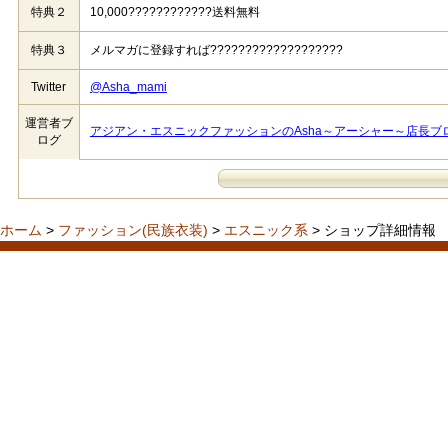
特典２
10,000????????????送料無料
特典３
メルマガに登録すれば???????????????????
Twitter
@Asha_mami
運営者ブ
アジアン・エスニックファッションのAsha～アーシャー～店長ブ
ログ
ホーム
>
ファッション(民族衣装)
>
エスニック系
> ショップ詳細情報