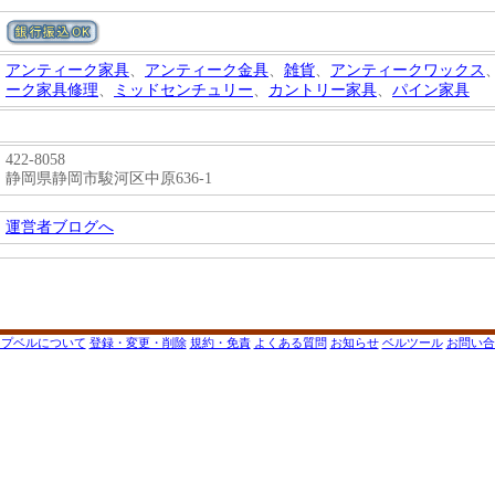
アンティーク家具
、
アンティーク金具
、
雑貨
、
アンティークワックス
ーク家具修理
、
ミッドセンチュリー
、
カントリー家具
、
パイン家具
422-8058
静岡県静岡市駿河区中原636-1
運営者ブログへ
ップベルについて
登録・変更・削除
規約・免責
よくある質問
お知らせ
ベルツール
お問い合