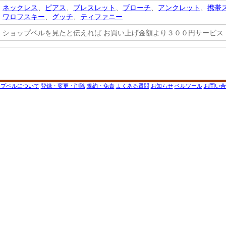
ネックレス
、
ピアス
、
ブレスレット
、
ブローチ
、
アンクレット
、
携帯
ワロフスキー
、
グッチ
、
ティファニー
ショップベルを見たと伝えれば お買い上げ金額より３００円サービス
ップベルについて
登録・変更・削除
規約・免責
よくある質問
お知らせ
ベルツール
お問い合