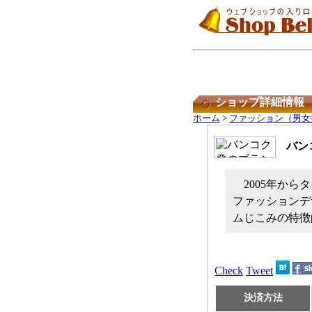
ショップ詳細情報
ホーム
>
ファッション（男女
バン
2005年か
ファッションデ
ムじこみの特徴
Check
Tweet
決済方法