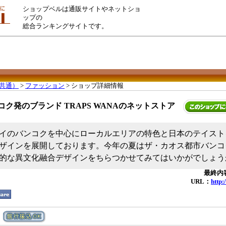
ショップベルは通販サイトやネットショ
ップの
総合ランキングサイトです。
共通）
>
ファッション
> ショップ詳細情報
コク発のブランド TRAPS WANAのネットストア
らタイのバンコクを中心にローカルエリアの特色と日本のテイス
ザインを展開しております。今年の夏はザ・カオス都市バンコ
的な異文化融合デザインをちらつかせてみてはいかがでしょう
最終内容
URL：
http: