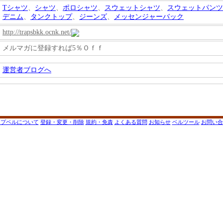
Tシャツ
、
シャツ
、
ポロシャツ
、
スウェットシャツ
、
スウェットパンツ
デニム
、
タンクトップ
、
ジーンズ
、
メッセンジャーバック
http://trapsbkk.ocnk.net/
メルマガに登録すれば5％Ｏｆｆ
運営者ブログへ
ップベルについて
登録・変更・削除
規約・免責
よくある質問
お知らせ
ベルツール
お問い合