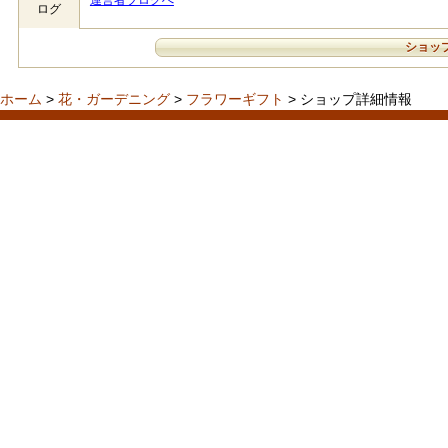
運営者ブログへ
ログ
ショッ
ホーム
>
花・ガーデニング
>
フラワーギフト
> ショップ詳細情報