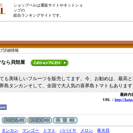
ショップベルは通販サイトやネットショ
ップの
総合ランキングサイトです。
ップ詳細情報
ツなら貝殻屋
ても美味しいフルーツを販売してます。今、お勧めは、最高と
界島タンカンそして、全国で大人気の喜界島トマトもあります
最終内容
URL：
http://kai
タンカン
、
マンゴー
、
トマト
、
パパイヤ
、
メロン
、
夜光貝