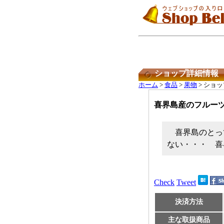
ショップ詳細情報
ホーム
>
食品
>
果物
> ショ
喜界島産のフルー
喜界島のとっ
ない・・・ 喜
Check
Tweet
決済方法
主な取扱商品