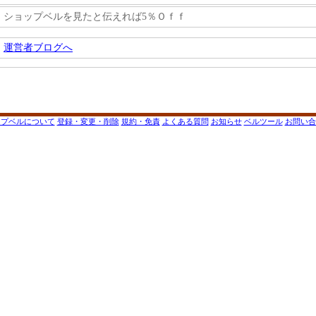
ショップベルを見たと伝えれば5％Ｏｆｆ
運営者ブログへ
ップベルについて
登録・変更・削除
規約・免責
よくある質問
お知らせ
ベルツール
お問い合