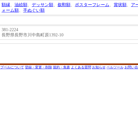
額縁
、
油絵額
、
デッサン額
、
叙勲額
、
ポスターフレーム
、
賞状額
、
ア
ォーム額
、
手ぬぐい額
381-2224
長野県長野市川中島町原1392-10
ップベルについて
登録・変更・削除
規約・免責
よくある質問
お知らせ
ベルツール
お問い合