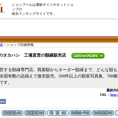
ショップベルは通販サイトやネットショ
ップの
総合ランキングサイトです。
縁
> ショップ詳細情報
のタカハシ 工場直営の額縁販売店
営する額縁専門店。既製額からオーダー額縁まで、どんな額も
全国有数の品揃えで激安販売。500件以上の額装写真集、700
です。
最終内容
URL：
http: