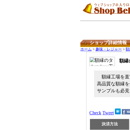
ショップ詳細情報
ホーム
>
趣味・レジャー
>
額
額縁
額縁工場を直
高品質な額縁を
サンプルも必見
Check
Tweet
決済方法