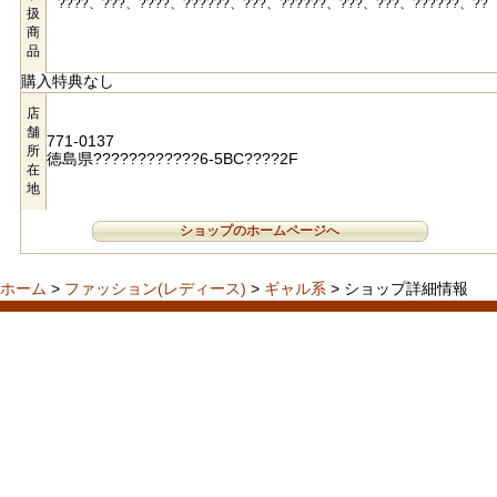
????、???、????、??????、???、??????、???、???、??????、??
扱
商
品
購入特典なし
店
舗
771-0137
所
徳島県????????????6-5BC????2F
在
地
ショップのホームページへ
ホーム
>
ファッション(レディース)
>
ギャル系
> ショップ詳細情報