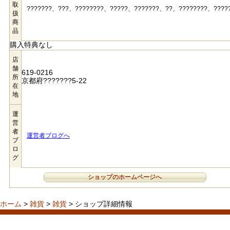
取
???????、???、????????、?????、???????、??、????????、????
扱
商
品
購入特典なし
店
舗
619-0216
所
京都府???????5-22
在
地
運
営
者
運営者ブログへ
ブ
ロ
グ
ショップのホームページへ
ホーム
>
雑貨
>
雑貨
> ショップ詳細情報