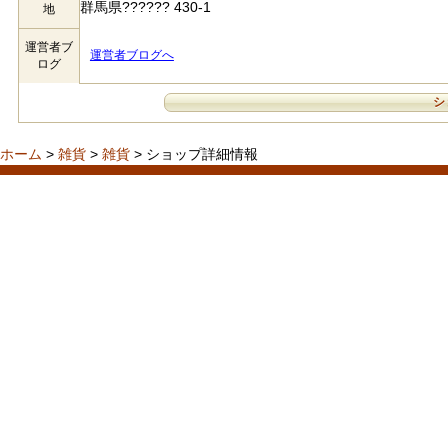
群馬県?????? 430-1
地
運営者ブ
運営者ブログへ
ログ
シ
ホーム
>
雑貨
>
雑貨
> ショップ詳細情報