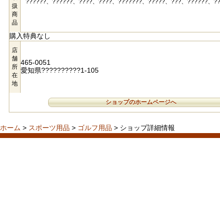
??????、??????、????、????、???????、?????、???、??????、??
扱
商
品
購入特典なし
店
舗
465-0051
所
愛知県??????????1-105
在
地
ショップのホームページへ
ホーム
>
スポーツ用品
>
ゴルフ用品
> ショップ詳細情報