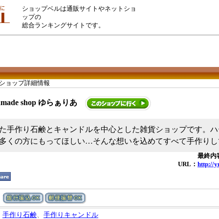
ショップベルは通販サイトやネットショ
ップの
総合ランキングサイトです。
 ショップ詳細情報
dmade shop ゆらぁりあ
た手作り石鹸とキャンドルを中心とした雑貨ショップです。ハ
多くの方にもってほしい…そんな想いを込めてすべて手作りし
最終内容
URL：
http://
手作り石鹸
、
手作りキャンドル