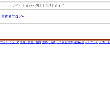
ショップベルを見たと伝えれば5％Ｏｆｆ
運営者ブログへ
ップベルについて
登録・変更・削除
規約・免責
よくある質問
お知らせ
ベルツール
お問い合