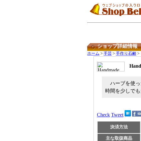
ショップ詳細情報
ホーム
>
手芸
>
手作り石鹸
>
Han
ハーブを使っ
時間を少しでも
Check
Tweet
決済方法
主な取扱商品