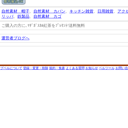
自然素材 帽子
、
自然素材 カバン
、
キッチン雑貨
、
日用雑貨
、
アク
リッパ
、
鉄製品
、
自然素材 カゴ
ご購入の方に､ﾏﾀﾞｶﾞｽｶﾙ紅茶をﾌﾟﾚｾﾝﾄ!送料無料
運営者ブログへ
ップベルについて
登録・変更・削除
規約・免責
よくある質問
お知らせ
ベルツール
お問い合