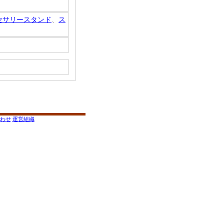
セサリースタンド
、
ス
わせ
運営組織