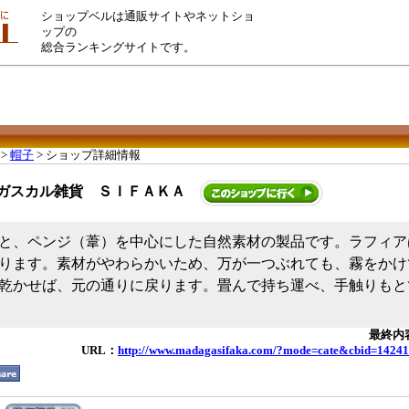
ショップベルは通販サイトやネットショ
ップの
総合ランキングサイトです。
>
帽子
> ショップ詳細情報
ガスカル雑貨 ＳＩＦＡＫＡ
と、ペンジ（葦）を中心にした自然素材の製品です。ラフィア
ります。素材がやわらかいため、万が一つぶれても、霧をかけ
乾かせば、元の通りに戻ります。畳んで持ち運べ、手触りもと
最終内容
URL：
http://www.madagasifaka.com/?mode=cate&cbid=1424