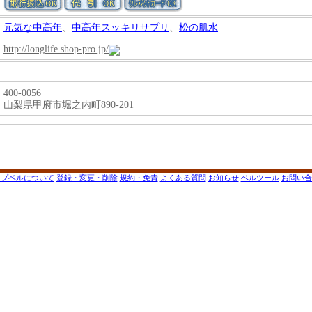
元気な中高年
、
中高年スッキリサプリ
、
松の肌水
http://longlife.shop-pro.jp/
400-0056
山梨県甲府市堀之内町890-201
ップベルについて
登録・変更・削除
規約・免責
よくある質問
お知らせ
ベルツール
お問い合