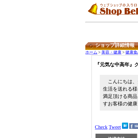
ショップ詳細情報
ホーム
>
美容・健康
>
健康食
『元気な中高年』
こんにちは、
生活を送れる様
満足頂ける商品
すお客様の健康
Check
Tweet