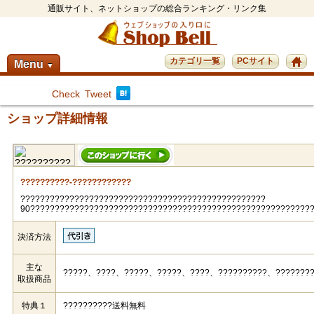
通販サイト、ネットショップの総合ランキング・リンク集
カテゴリ一覧
PCサイト
Menu
▼
Check
Tweet
ショップ詳細情報
??????????-????????????
??????????????????????????????????????????????????
90?????????????????????????????????????????????????????????
決済方法
主な
?????、????、?????、?????、????、??????????、???????
取扱商品
特典１
??????????送料無料