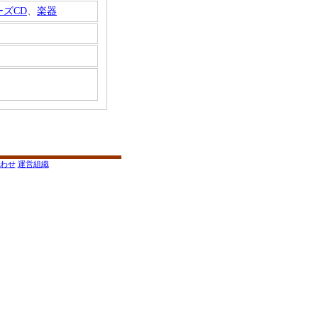
ズCD
、
楽器
わせ
運営組織