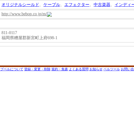
オリジナルシールド
、
ケーブル
、
エフェクター
、
中古楽器
、
インディー
http://www.bebop.co.jp/m/
811-0117
福岡県糟屋郡新宮町上府698-1
ップベルについて
登録・変更・削除
規約・免責
よくある質問
お知らせ
ベルツール
お問い合